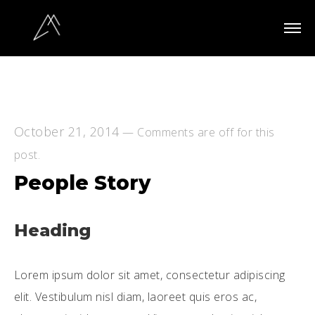
October 21, 2014
—
Comments are off for this
post.
People Story
Heading
Lorem ipsum dolor sit amet, consectetur adipiscing
elit. Vestibulum nisl diam, laoreet quis eros ac,