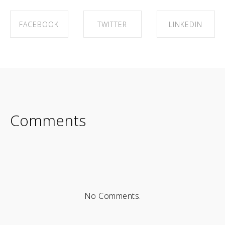
FACEBOOK
TWITTER
LINKEDIN
SHARE ON
SHARE ON
SHARE ON
FACEBOOK
TWITTER
LINKEDIN
Comments
No Comments.