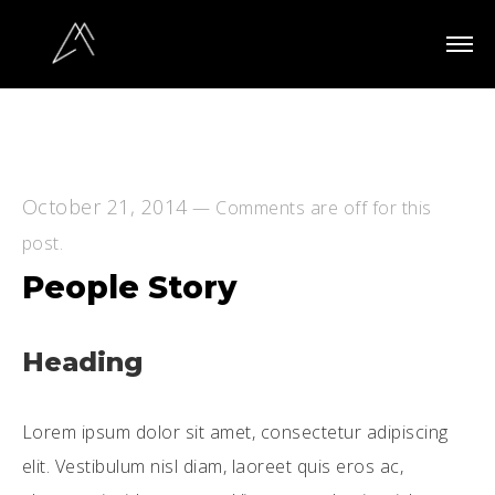
October 21, 2014
—
Comments are off for this
post.
People Story
Heading
Lorem ipsum dolor sit amet, consectetur adipiscing
elit. Vestibulum nisl diam, laoreet quis eros ac,