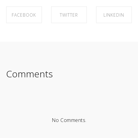
FACEBOOK
TWITTER
LINKEDIN
SHARE ON
SHARE ON
SHARE ON
FACEBOOK
TWITTER
LINKEDIN
Comments
No Comments.