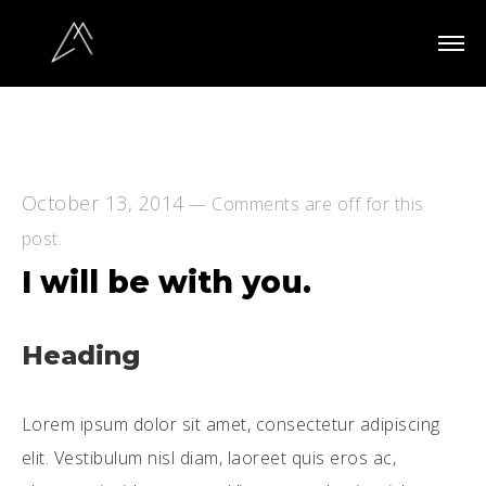
October 13, 2014
—
Comments are off for this
post.
I will be with you.
Heading
Lorem ipsum dolor sit amet, consectetur adipiscing
elit. Vestibulum nisl diam, laoreet quis eros ac,