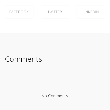
FACEBOOK
TWITTER
LINKEDIN
SHARE ON
SHARE ON
SHARE ON
FACEBOOK
TWITTER
LINKEDIN
Comments
No Comments.